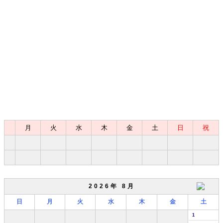
月
火
水
木
金
土
日
祝
2026年 8月
日
月
火
水
木
金
土
1