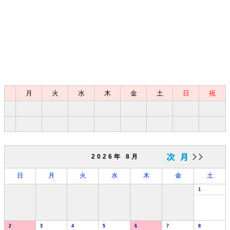
月
火
水
木
金
土
日
祝
2026年 8月
日
月
火
水
木
金
土
1
2
3
4
5
6
7
8